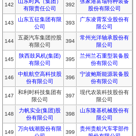
山东时风（集团）
张家港富瑞特种装备
142
392
有限责任公司
股份有限公司
山东五征集团有限
广东凌霄泵业股份有
143
393
公司
限公司
五菱汽车集团控股
常州光洋轴承股份有
144
394
有限公司
限公司
陕西鼓风机(集团)
兰州兰石重型装备股
145
395
有限公司
份有限公司
中航航空高科技股
宁波鲍斯能源装备股
146
396
份有限公司
份有限公司
和利时科技集团有
现代农装科技股份有
147
397
限公司
限公司
力帆实业(集团)股
山东隆基机械股份有
148
398
份有限公司
限公司
万向钱潮股份有限
贵州贵航汽车零部件
149
399