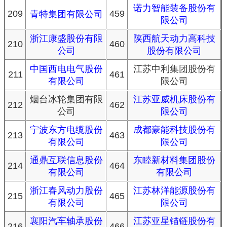
诺力智能装备股份有
209
459
青特集团有限公司
限公司
浙江康盛股份有限
陕西航天动力高科技
210
460
公司
股份有限公司
中国西电电气股份
江苏中利集团股份有
211
461
有限公司
限公司
烟台冰轮集团有限
江苏亚威机床股份有
212
462
公司
限公司
宁波东方电缆股份
成都豪能科技股份有
213
463
有限公司
限公司
通鼎互联信息股份
东睦新材料集团股份
214
464
有限公司
有限公司
浙江春风动力股份
江苏林洋能源股份有
215
465
有限公司
限公司
襄阳汽车轴承股份
江苏亚星锚链股份有
216
466