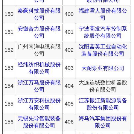
公司
股份有限公司
泰豪科技股份有限
福建雪人股份有限公
150
400
公司
司
安徽合力股份有限
宁波高发汽车控制系
151
401
公司
统股份有限公司
广州南洋电缆有限
沈阳蓝英工业自动化
152
402
公司
装备股份有限公司
经纬纺织机械股份
153
403
大耐泵业有限公司
有限公司
浙江万马股份有限
大连连城数控机器股
154
404
公司
份有限公司
浙江万安科技股份
江苏振江新能源装备
155
405
有限公司
股份有限公司
无锡先导智能装备
海马汽车集团股份有
156
406
股份有限公司
限公司