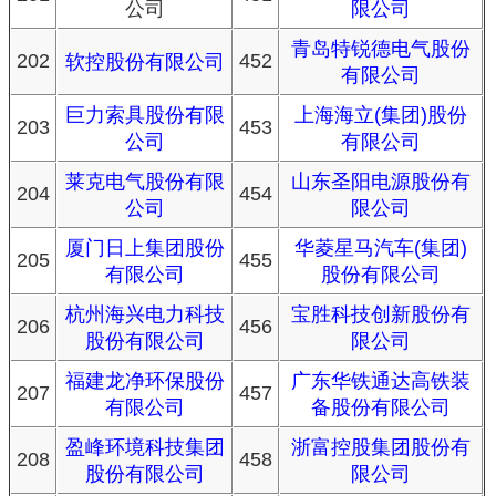
公司
限公司
青岛特锐德电气股份
202
452
软控股份有限公司
有限公司
巨力索具股份有限
上海海立(集团)股份
203
453
公司
有限公司
莱克电气股份有限
山东圣阳电源股份有
204
454
公司
限公司
厦门日上集团股份
华菱星马汽车(集团)
205
455
有限公司
股份有限公司
杭州海兴电力科技
宝胜科技创新股份有
206
456
股份有限公司
限公司
福建龙净环保股份
广东华铁通达高铁装
207
457
有限公司
备股份有限公司
盈峰环境科技集团
浙富控股集团股份有
208
458
股份有限公司
限公司