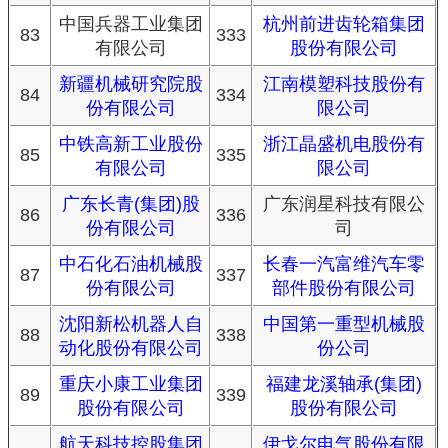
中国兵器工业集团
杭州前进齿轮箱集团
83
333
有限公司
股份有限公司
新疆机械研究院股
江南模塑科技股份有
84
334
份有限公司
限公司
中铁高新工业股份
浙江晶盛机电股份有
85
335
有限公司
限公司
广东长青(集团)股
广东润星科技有限公
86
336
份有限公司
司
中石化石油机械股
长春一汽富维汽车零
87
337
份有限公司
部件股份有限公司
沈阳新松机器人自
中国第一重型机械股
88
338
动化股份有限公司
份公司
重庆小康工业集团
福建龙溪轴承(集团)
89
339
股份有限公司
股份有限公司
航天科技控股集团
伊戈尔电气股份有限