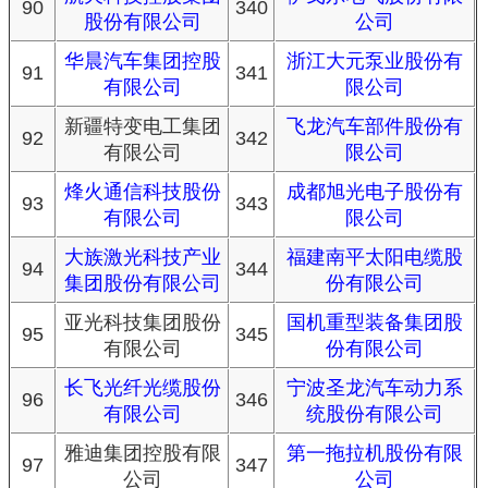
90
340
股份有限公司
公司
华晨汽车集团控股
浙江大元泵业股份有
91
341
有限公司
限公司
新疆特变电工集团
飞龙汽车部件股份有
92
342
有限公司
限公司
烽火通信科技股份
成都旭光电子股份有
93
343
有限公司
限公司
大族激光科技产业
福建南平太阳电缆股
94
344
集团股份有限公司
份有限公司
亚光科技集团股份
国机重型装备集团股
95
345
有限公司
份有限公司
长飞光纤光缆股份
宁波圣龙汽车动力系
96
346
有限公司
统股份有限公司
雅迪集团控股有限
第一拖拉机股份有限
97
347
公司
公司