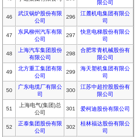
限公司
武汉锅炉股份有限
江麓机电集团有限公
46
296
公司
司
东风柳州汽车有限
快意电梯股份有限公
47
297
公司
司
上海汽车集团股份
合肥常青机械股份有
48
298
有限公司
限公司
北方重工集团有限
海天塑机集团有限公
49
299
公司
司
广东电缆厂有限公
江苏中超控股股份有
50
300
司
限公司
上海电气(集团)总
51
301
爱柯迪股份有限公司
公司
正泰集团股份有限
桂林福达股份有限公
52
302
公司
司