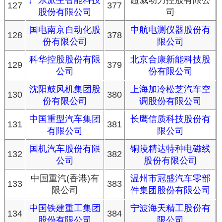
广东派生智能科技
超威动力控股有限公
127
377
股份有限公司
司
国电南京自动化股
中航电测仪器股份有
128
378
份有限公司
限公司
科华控股股份有限
北京合康新能科技股
129
379
公司
份有限公司
沈阳鼓风机集团股
上海加冷松芝汽车空
130
380
份有限公司
调股份有限公司
中国重型汽车集团
长鹰信质科技股份有
131
381
有限公司
限公司
国机汽车股份有限
铜陵精达特种电磁线
132
382
公司
股份有限公司
中国重汽(香港)有
温州市冠盛汽车零部
133
383
限公司
件集团股份有限公司
中国铁建重工集团
宁波海天精工股份有
134
384
股份有限公司
限公司