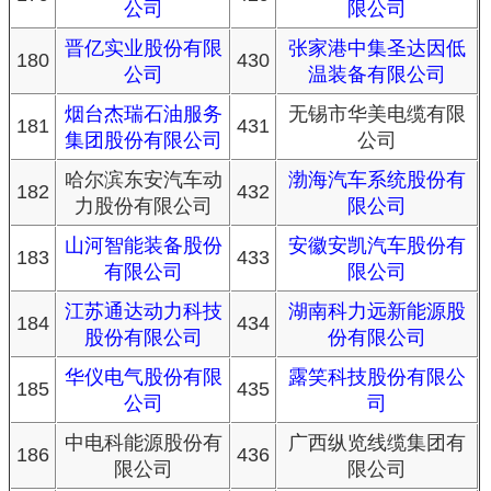
公司
限公司
晋亿实业股份有限
张家港中集圣达因低
180
430
公司
温装备有限公司
烟台杰瑞石油服务
无锡市华美电缆有限
181
431
集团股份有限公司
公司
哈尔滨东安汽车动
渤海汽车系统股份有
182
432
力股份有限公司
限公司
山河智能装备股份
安徽安凯汽车股份有
183
433
有限公司
限公司
江苏通达动力科技
湖南科力远新能源股
184
434
股份有限公司
份有限公司
华仪电气股份有限
露笑科技股份有限公
185
435
公司
司
中电科能源股份有
广西纵览线缆集团有
186
436
限公司
限公司