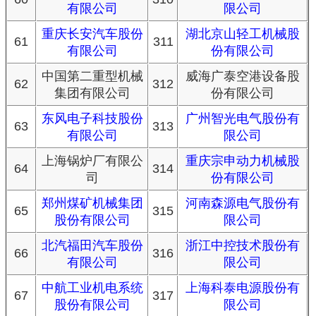
有限公司
限公司
重庆长安汽车股份
湖北京山轻工机械股
61
311
有限公司
份有限公司
中国第二重型机械
威海广泰空港设备股
62
312
集团有限公司
份有限公司
东风电子科技股份
广州智光电气股份有
63
313
有限公司
限公司
上海锅炉厂有限公
重庆宗申动力机械股
64
314
司
份有限公司
郑州煤矿机械集团
河南森源电气股份有
65
315
股份有限公司
限公司
北汽福田汽车股份
浙江中控技术股份有
66
316
有限公司
限公司
中航工业机电系统
上海科泰电源股份有
67
317
股份有限公司
限公司