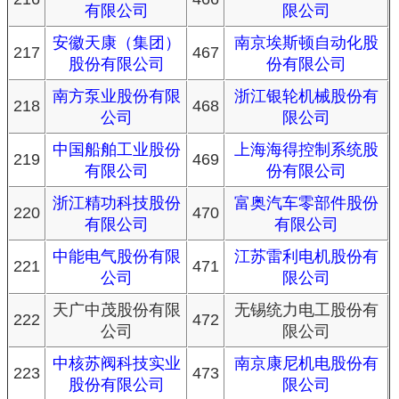
有限公司
限公司
安徽天康（集团）
南京埃斯顿自动化股
217
467
股份有限公司
份有限公司
南方泵业股份有限
浙江银轮机械股份有
218
468
公司
限公司
中国船舶工业股份
上海海得控制系统股
219
469
有限公司
份有限公司
浙江精功科技股份
富奥汽车零部件股份
220
470
有限公司
有限公司
中能电气股份有限
江苏雷利电机股份有
221
471
公司
限公司
天广中茂股份有限
无锡统力电工股份有
222
472
公司
限公司
中核苏阀科技实业
南京康尼机电股份有
223
473
股份有限公司
限公司