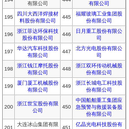
有限公司
有限公司
四川大西洋焊接材
福耀玻璃工业集团股
195
445
料股份有限公司
份有限公司
浙江菲达环保科技
日月重工股份有限公
196
446
股份有限公司
司
华达汽车科技股份
北方光电股份有限公
197
447
有限公司
司
浙江钱江摩托股份
浙江双环传动机械股
198
448
有限公司
份有限公司
厦门厦工机械股份
浙江长城电工科技股
199
449
有限公司
份有限公司
中国船舶重工集团应
浙江世宝股份有限
200
450
急预警与救援装备股
公司
份有限公司
大连冰山集团有限
亿晶光电科技股份有
201
451