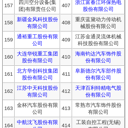
四川空分设备(集
浙江富春江环保热电
157
407
团)有限责任公司
股份有限公司
新疆金风科技股份
重庆蓝黛动力传动机
158
408
有限公司
械股份有限公司
通裕重工股份有限
江苏金通灵流体机械
159
409
公司
科技股份有限公司
大连华锐重工集团
海南钧达汽车饰件股
160
410
股份有限公司
份有限公司
北方华创科技集团
阜新德尔汽车部件股
161
411
股份有限公司
份有限公司
江苏中天科技股份
天津百利特精电气股
162
412
有限公司
份有限公司
金杯汽车股份有限
常熟市汽车饰件股份
163
413
公司
有限公司
中航沈飞股份有限
工装自控工程(无锡)
164
414