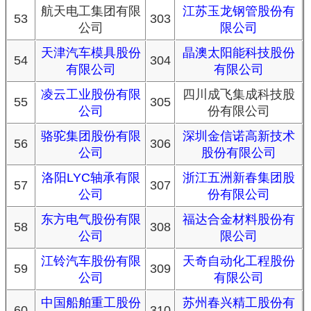
航天电工集团有限
江苏玉龙钢管股份有
53
303
公司
限公司
天津汽车模具股份
晶澳太阳能科技股份
54
304
有限公司
有限公司
凌云工业股份有限
四川成飞集成科技股
55
305
公司
份有限公司
骆驼集团股份有限
深圳金信诺高新技术
56
306
公司
股份有限公司
洛阳LYC轴承有限
浙江五洲新春集团股
57
307
公司
份有限公司
东方电气股份有限
福达合金材料股份有
58
308
公司
限公司
江铃汽车股份有限
天奇自动化工程股份
59
309
公司
有限公司
中国船舶重工股份
苏州春兴精工股份有
60
310