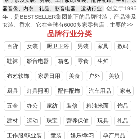
牌子涉及女装、男装、工作服/职业装、配件配饰、生鲜、乐
创立于1995
器音像、内衣、礼品、影音电器、运动行业
年，是BESTSELLER集团旗下的品牌时装，产品涉及
女装、香水。它在全球有6000多家零售店，主要的>>
品牌行业分类
百货
女装
厨卫卫浴
男装
家具
数码
鞋袜
影音电器
箱包
零食
生鲜
布艺软饰
家居日用
美食
户外
美妆
厨具
灯具照明
配件配饰
汽车用品
家电
五金
办公
家纺
装修
粮油米面
饰品
建材
运动
珠宝
营养保健
玩具
礼品
工作服/职业装
童装
娱乐/学习
孕产用品