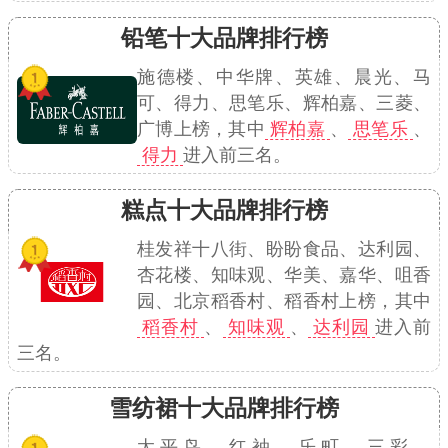
铅笔十大品牌排行榜
施德楼、中华牌、英雄、晨光、马
可、得力、思笔乐、辉柏嘉、三菱、
广博上榜，其中
辉柏嘉
、
思笔乐
、
得力
进入前三名。
糕点十大品牌排行榜
桂发祥十八街、盼盼食品、达利园、
杏花楼、知味观、华美、嘉华、咀香
园、北京稻香村、稻香村上榜，其中
稻香村
、
知味观
、
达利园
进入前
三名。
雪纺裙十大品牌排行榜
太平鸟、红袖、乐町、三彩、