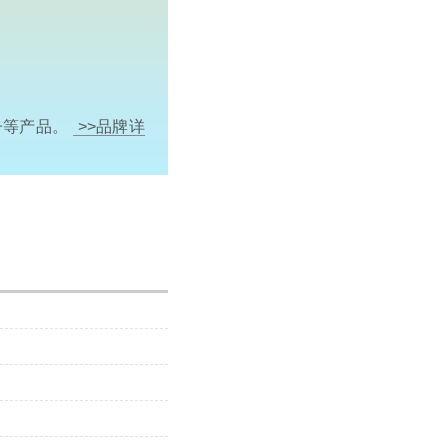
子等产品。
>>品牌详