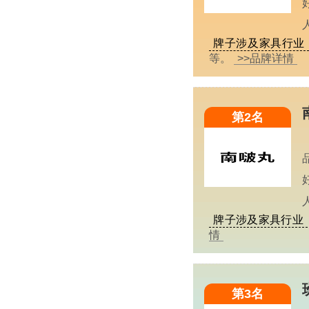
牌子涉及家具行业
等。
>>品牌详情
第2名
牌子涉及家具行业
情
第3名