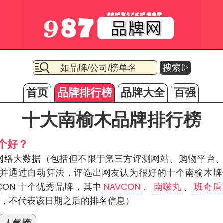
搜索▷
首页
品牌排行榜
品牌大全
百强
十大南榆木品牌排行榜
个好？
据网络大数据（包括但不限于第三方评测网站、购物平台
并通过自动算法，评选出网友认为很好的十个南榆木牌
CON
十个优秀品牌，其中
NAVCON
、
南啵丸
、
班奇盾
2月，不代表该日期之后的排名信息）