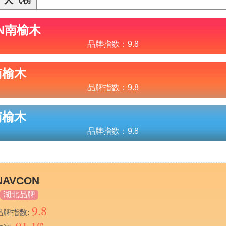
人气榜
N
南榆木
品牌指数：
9.8
南榆木
品牌指数：
9.8
南榆木
品牌指数：
9.8
NAVCON
湖北品牌
9.8
品牌指数: