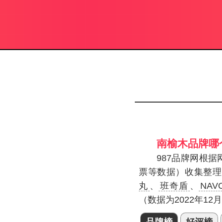
南榆木品牌哪
987品牌网根
票等数据）收集整理
丸
、
班奇盾
、
NAV
（数据为2022年1