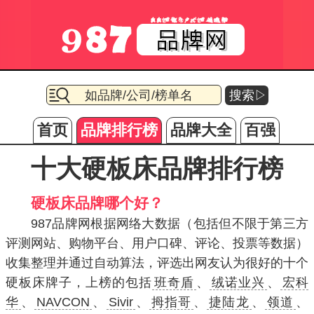
搜索▷
首页
品牌排行榜
品牌大全
百强
十大硬板床品牌排行榜
硬板床品牌哪个好？
987品牌网根据网络大数据（包括但不限于第三方
评测网站、购物平台、用户口碑、评论、投票等数据）
收集整理并通过自动算法，评选出网友认为很好的十个
硬板床牌子，上榜的包括
班奇盾
、
绒诺业兴
、
宏科
华
、
NAVCON
、
Sivir
、
拇指哥
、
捷陆龙
、
领道
、