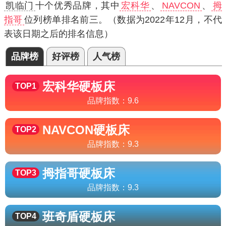
凯临门
十个优秀品牌，其中
宏科华
、
NAVCON
、
拇
指哥
位列榜单排名前三。（数据为2022年12月，不代
表该日期之后的排名信息）
品牌榜
好评榜
人气榜
宏科华
硬板床
TOP1
品牌指数：
9.6
NAVCON
硬板床
TOP2
品牌指数：
9.3
拇指哥
硬板床
TOP3
品牌指数：
9.3
班奇盾
硬板床
TOP4