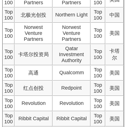
100
Partners
Partners
100
Top
Top
Northern Light
北极光创投
中国
100
100
Norwest
Norwest
Top
Top
Venture
Venture
美国
100
100
Partners
Partners
Qatar
卡塔
Top
Top
卡塔尔投资局
Investment
100
100
尔
Authority
Top
Top
Qualcomm
高通
美国
100
100
Top
Top
Redpoint
红点创投
美国
100
100
Top
Top
Revolution
Revolution
美国
100
100
Top
Top
Ribbit Capital
Ribbit Capital
美国
100
100