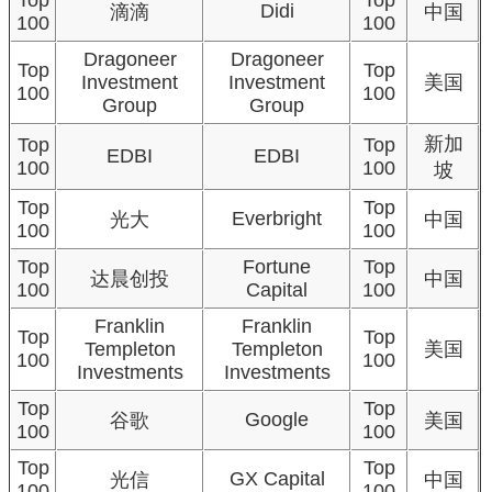
Top
Top
Didi
滴滴
中国
100
100
Dragoneer
Dragoneer
Top
Top
Investment
Investment
美国
100
100
Group
Group
新加
Top
Top
EDBI
EDBI
100
100
坡
Top
Top
Everbright
光大
中国
100
100
Top
Fortune
Top
达晨创投
中国
100
Capital
100
Franklin
Franklin
Top
Top
Templeton
Templeton
美国
100
100
Investments
Investments
Top
Top
Google
谷歌
美国
100
100
Top
Top
GX Capital
光信
中国
100
100