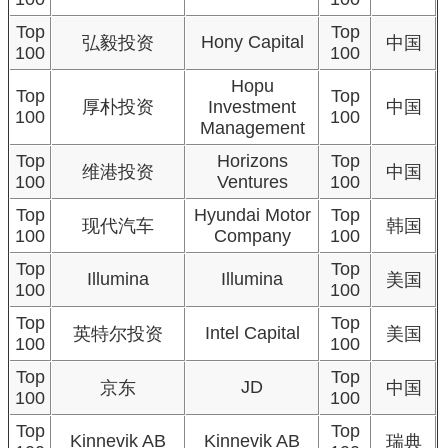
Top
Top
Hony Capital
弘毅投资
中国
100
100
Hopu
Top
Top
厚朴投资
Investment
中国
100
100
Management
Top
Horizons
Top
维港投资
中国
100
Ventures
100
Top
Hyundai Motor
Top
现代汽车
韩国
100
Company
100
Top
Top
Illumina
Illumina
美国
100
100
Top
Top
Intel Capital
英特尔投资
美国
100
100
Top
Top
JD
京东
中国
100
100
Top
Top
Kinnevik AB
Kinnevik AB
瑞典