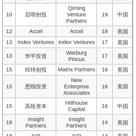
Qiming
10
启明创投
Venture
19
中国
Partners
12
Accel
Accel
18
美国
13
Index Ventures
Index Ventures
17
美国
Warburg
13
17
华平投资
美国
Pincus
15
Matrix Partners
16
经纬创投
美国
New
15
恩颐投资
Enterprise
16
美国
Associates
Hillhouse
15
16
高瓴资本
中国
Capital
Insight
Insight
18
14
美国
Partners
Partners