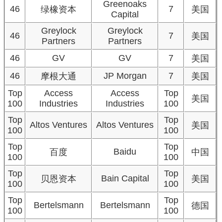
Greenoaks
46
7
绿橡资本
美国
Capital
Greylock
Greylock
46
7
美国
Partners
Partners
46
GV
GV
7
美国
46
JP Morgan
7
摩根大通
美国
Top
Access
Access
Top
美国
100
Industries
Industries
100
Top
Top
Altos Ventures
Altos Ventures
美国
100
100
Top
Top
Baidu
百度
中国
100
100
Top
Top
Bain Capital
贝恩资本
美国
100
100
Top
Top
Bertelsmann
Bertelsmann
德国
100
100