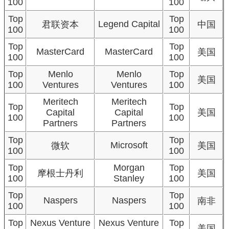
100
100
Top
Top
Legend Capital
君联资本
中国
100
100
Top
Top
MasterCard
MasterCard
美国
100
100
Top
Menlo
Menlo
Top
美国
100
Ventures
Ventures
100
Meritech
Meritech
Top
Top
Capital
Capital
美国
100
100
Partners
Partners
Top
Top
Microsoft
微软
美国
100
100
Top
Morgan
Top
摩根士丹利
美国
100
Stanley
100
Top
Top
Naspers
Naspers
南非
100
100
Top
Nexus Venture
Nexus Venture
Top
美国