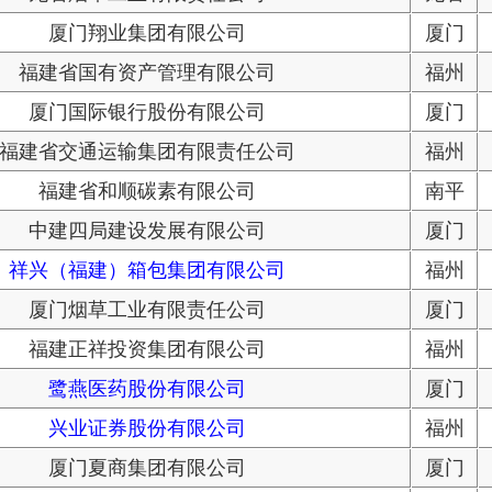
厦门翔业集团有限公司
厦门
福建省国有资产管理有限公司
福州
厦门国际银行股份有限公司
厦门
福建省交通运输集团有限责任公司
福州
福建省和顺碳素有限公司
南平
中建四局建设发展有限公司
厦门
祥兴（福建）箱包集团有限公司
福州
厦门烟草工业有限责任公司
厦门
福建正祥投资集团有限公司
福州
鹭燕医药股份有限公司
厦门
兴业证券股份有限公司
福州
厦门夏商集团有限公司
厦门