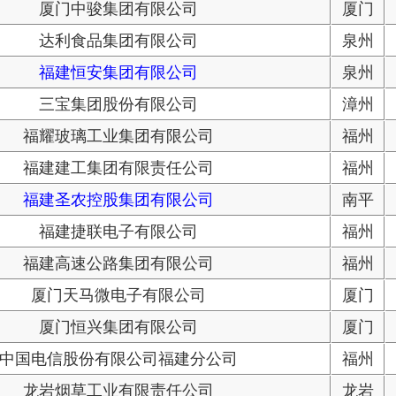
厦门中骏集团有限公司
厦门
达利食品集团有限公司
泉州
福建恒安集团有限公司
泉州
三宝集团股份有限公司
漳州
福耀玻璃工业集团有限公司
福州
福建建工集团有限责任公司
福州
福建圣农控股集团有限公司
南平
福建捷联电子有限公司
福州
福建高速公路集团有限公司
福州
厦门天马微电子有限公司
厦门
厦门恒兴集团有限公司
厦门
中国电信股份有限公司福建分公司
福州
龙岩烟草工业有限责任公司
龙岩