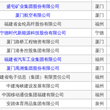
盛屯矿业集团股份有限公司
厦门
厦门航空有限公司
厦门
福建省金纶高纤股份有限公司
福州
宁德时代新能源科技股份有限公司
宁德
厦门路桥工程物资有限公司
厦门
厦门港务控股集团有限公司
厦门
福建省汽车工业集团有限公司
福州
厦门禹洲集团股份有限公司
厦门
建省电子信息（集团）有限责任公司
福州
中建海峡建设发展有限公司
福州
中国移动通信集团福建有限公司
福州
安踏体育用品集团有限公司
泉州