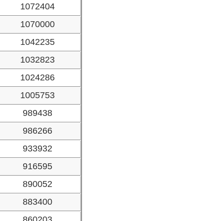
1072404
1070000
1042235
1032823
1024286
1005753
989438
986266
933932
916595
890052
883400
860203