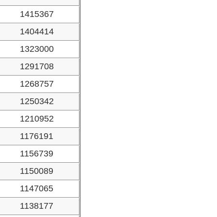
1415367
1404414
1323000
1291708
1268757
1250342
1210952
1176191
1156739
1150089
1147065
1138177