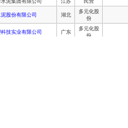
峰水泥集团有限公司
江苏
民营
多元化股
水泥股份有限公司
湖北
份
多元化股
塑科技实业有限公司
广东
份
部建设股份有限公司
新疆
国有
多元化股
山铝业股份有限公司
山东
份
多元化股
虹防水技术股份有限公司
北京
份
多元化股
水水泥集团有限公司
山东
份
多元化股
工业集团股份有限公司
福建
份
多元化股