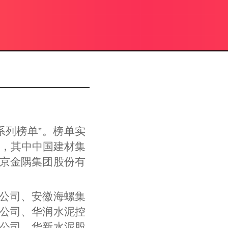
系列榜单”。榜单实
序，其中中国建材集
京金隅集团股份有
限公司、安徽海螺集
公司、华润水泥控
公司、华新水泥股