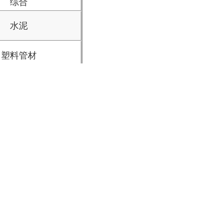
综合
水泥
塑料管材
综合
铝型材
防水材料
水泥
玻璃