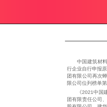
中国建筑材料
行企业自行申报原
团有限公司再次
限公司位列榜单第
《2021中
团有限责任公司
股有限公司、建