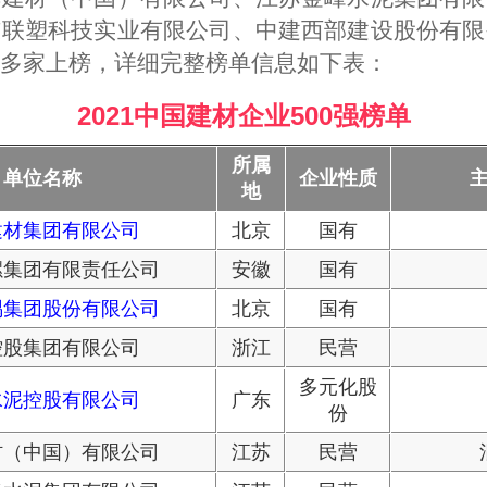
东联塑科技实业有限公司、中建西部建设股份有限
多家上榜，详细完整榜单信息如下表：
2021中国建材企业500强榜单
所属
单位名称
企业性质
地
建材集团有限公司
北京
国有
螺集团有限责任公司
安徽
国有
隅集团股份有限公司
北京
国有
控股集团有限公司
浙江
民营
多元化股
水泥控股有限公司
广东
份
材（中国）有限公司
江苏
民营