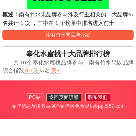
概述：
南有竹水果品牌参与涉及行业相关的十大品牌排
名共计
1
次 ，其中在
1
个榜单中排名进入
前十
南有竹水果品牌介绍
奉化水蜜桃十大品牌排行榜
共
10
个奉化水蜜桃品牌参与，
南有竹水果
以品牌
综合指数
8.7分
排名
第9
。
PC站
返回页面顶部
联系我们
品牌信息及排名由
987品牌网
免费提供
©pp.i987.com