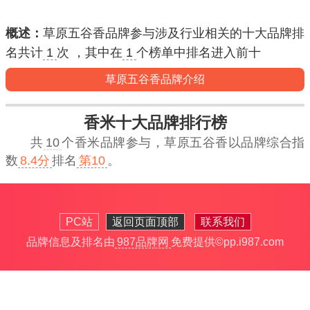
概述：
草原五谷香品牌参与涉及行业相关的十大品牌排
名共计
1
次 ，其中在
1
个榜单中排名进入
前十
草原五谷香品牌介绍
香米十大品牌排行榜
共
10
个香米品牌参与，
草原五谷香
以品牌综合指
数
8.4分
排名
第10
。
PC站
返回页面顶部
联系我们
品牌信息及排名由
987品牌网
免费提供
©pp.i987.com