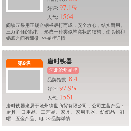
97.1%
好评:
1564
人气:
阎铁匠采用正规企钢板锻打而成，安全放心，结实耐用。
三万多锤的锻打，形成一种类似蜂窝状的结构，使食物和
锅底之间有细微
>>品牌详情
唐时铁器
第9名
河北沧州品牌
8.4
品牌指数:
97.9%
好评:
1561
人气:
唐时铁器隶属于沧州臻世商贸有限公司，公司主营产品：
厨具、日用品、工艺品、家具、家用电器、纺织品、鞋
帽、五金产品、电
>>品牌详情