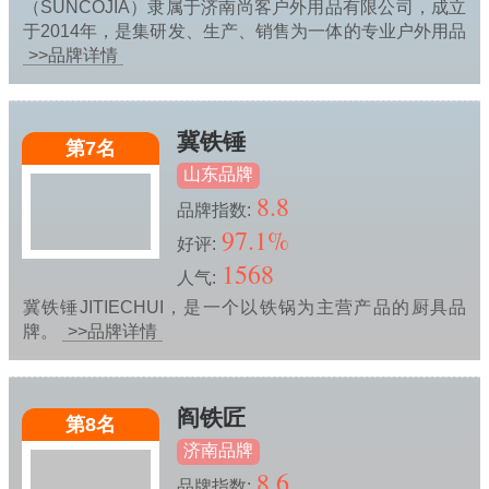
（SUNCOJIA）隶属于济南尚客户外用品有限公司，成立
于2014年，是集研发、生产、销售为一体的专业户外用品
>>品牌详情
冀铁锤
第7名
山东品牌
8.8
品牌指数:
97.1%
好评:
1568
人气:
冀铁锤JITIECHUI，是一个以铁锅为主营产品的厨具品
牌。
>>品牌详情
阎铁匠
第8名
济南品牌
8.6
品牌指数: