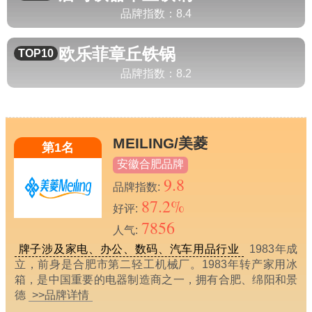
品牌指数：
8.4
欧乐菲
章丘铁锅
TOP10
品牌指数：
8.2
MEILING/美菱
第1名
安徽合肥品牌
9.8
品牌指数:
87.2%
好评:
7856
人气:
牌子涉及家电、办公、数码、汽车用品行业
1983年成
立，前身是合肥市第二轻工机械厂。1983年转产家用冰
箱，是中国重要的电器制造商之一，拥有合肥、绵阳和景
德
>>品牌详情