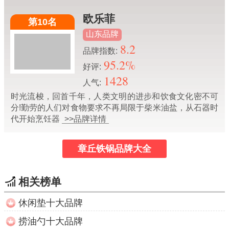
欧乐菲
第10名
山东品牌
8.2
品牌指数:
95.2%
好评:
1428
人气:
时光流梭，回首千年，人类文明的进步和饮食文化密不可
分!勤劳的人们对食物要求不再局限于柴米油盐，从石器时
代开始烹饪器
>>品牌详情
章丘铁锅品牌大全
相关榜单
休闲垫十大品牌
捞油勺十大品牌