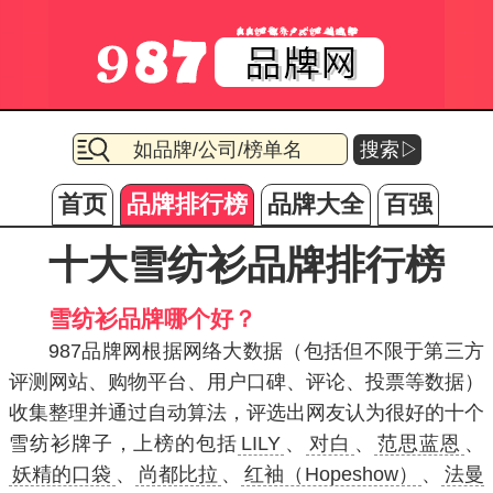
搜索▷
首页
品牌排行榜
品牌大全
百强
十大雪纺衫品牌排行榜
雪纺衫品牌哪个好？
987品牌网根据网络大数据（包括但不限于第三方
评测网站、购物平台、用户口碑、评论、投票等数据）
收集整理并通过自动算法，评选出网友认为很好的十个
雪纺衫牌子，上榜的包括
LILY
、
对白
、
范思蓝恩
、
妖精的口袋
、
尚都比拉
、
红袖（Hopeshow）
、
法曼