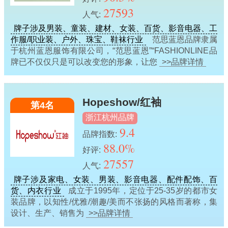
27593
人气:
牌子涉及男装、童装、建材、女装、百货、影音电器、工
作服/职业装、户外、珠宝、鞋袜行业
范思蓝恩品牌隶属
于杭州蓝恩服饰有限公司，“范思蓝恩”“FASHIONLINE品
牌已不仅仅只是可以改变您的形象，让您
>>品牌详情
Hopeshow/红袖
第4名
浙江杭州品牌
9.4
品牌指数:
88.0%
好评:
27557
人气:
牌子涉及家电、女装、男装、影音电器、配件配饰、百
货、内衣行业
成立于1995年，定位于25-35岁的都市女
装品牌，以知性/优雅/潮趣/美而不张扬的风格而著称，集
设计、生产、销售为
>>品牌详情