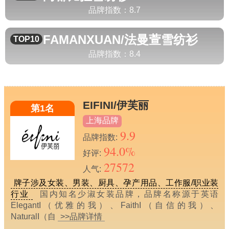
品牌指数：
8.7
FAMANXUAN/法曼萱
雪纺衫
TOP10
品牌指数：
8.4
EIFINI/伊芙丽
第1名
上海品牌
9.9
品牌指数:
94.0%
好评:
27572
人气:
牌子涉及女装、男装、厨具、孕产用品、工作服/职业装
行业
国内知名少淑女装品牌，品牌名称源于英语
ElegantI（优雅的我）、FaithI（自信的我）、
NaturalI（自
>>品牌详情