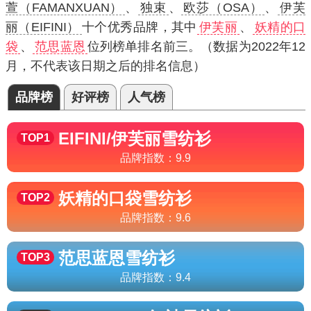
萱（FAMANXUAN）
、
独束
、
欧莎（OSA）
、
伊芙
丽（EIFINI）
十个优秀品牌，其中
伊芙丽
、
妖精的口
袋
、
范思蓝恩
位列榜单排名前三。（数据为2022年12
月，不代表该日期之后的排名信息）
品牌榜
好评榜
人气榜
EIFINI/伊芙丽
雪纺衫
TOP1
品牌指数：
9.9
妖精的口袋
雪纺衫
TOP2
品牌指数：
9.6
范思蓝恩
雪纺衫
TOP3
品牌指数：
9.4