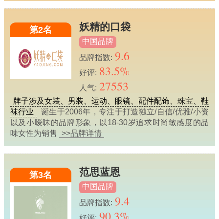
妖精的口袋
第2名
中国品牌
9.6
品牌指数:
83.5%
好评:
27553
人气:
牌子涉及女装、男装、运动、眼镜、配件配饰、珠宝、鞋
袜行业
诞生于2006年，专注于打造独立/自信/优雅/小资
以及小暧昧的品牌形象，以18-30岁追求时尚敏感度的品
味女性为销售
>>品牌详情
范思蓝恩
第3名
中国品牌
9.4
品牌指数:
90.3%
好评: