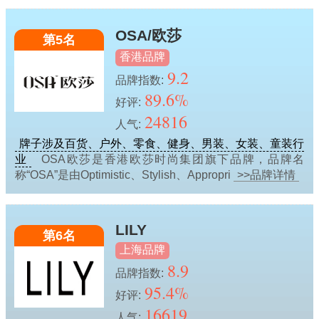
OSA/欧莎
第5名
香港品牌
9.2
品牌指数:
89.6%
好评:
24816
人气:
牌子涉及百货、户外、零食、健身、男装、女装、童装行
业
OSA欧莎是香港欧莎时尚集团旗下品牌，品牌名
称“OSA”是由Optimistic、Stylish、Appropri
>>品牌详情
LILY
第6名
上海品牌
8.9
品牌指数:
95.4%
好评:
16619
人气: