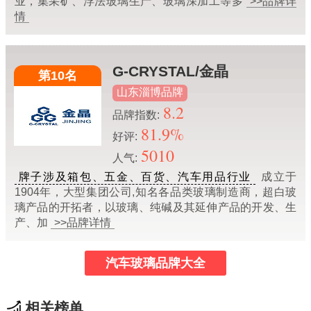
业，集采矿、浮法玻璃生产、玻璃深加工等多
>>品牌详
情
G-CRYSTAL/金晶
第10名
山东淄博品牌
8.2
品牌指数:
81.9%
好评:
5010
人气:
牌子涉及箱包、五金、百货、汽车用品行业
成立于
1904年，大型集团公司,知名各品类玻璃制造商，超白玻
璃产品的开拓者，以玻璃、纯碱及其延伸产品的开发、生
产、加
>>品牌详情
汽车玻璃品牌大全
相关榜单