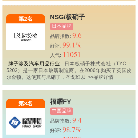
NSG/板硝子
第2名
日本品牌
9.6
品牌指数:
99.1%
好评:
11051
人气:
牌子涉及汽车用品行业
日本板硝子株式会社（TYO：
5202）是一家日本玻璃制造商。在2006年购买了英国皮
尔金顿。这使其与旭硝子，圣戈班以
>>品牌详情
福耀FY
第3名
中国品牌
9.4
品牌指数:
98.7%
好评: