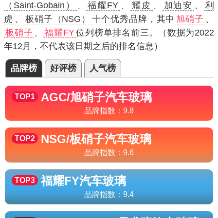
（Saint-Gobain）
、
福耀FY
、
耀皮
、
加迪安
、
利
虎
、
板硝子（NSG）
十个优秀品牌，其中
旭硝子
、
板硝子
、
福耀FY
位列榜单排名前三。（数据为2022
年12月，不代表该日期之后的排名信息）
品牌榜
好评榜
人气榜
AGC/旭硝子
汽车玻璃
TOP1
品牌指数：
9.8
NSG/板硝子
汽车玻璃
TOP2
品牌指数：
9.6
福耀FY
汽车玻璃
TOP3
品牌指数：
9.4