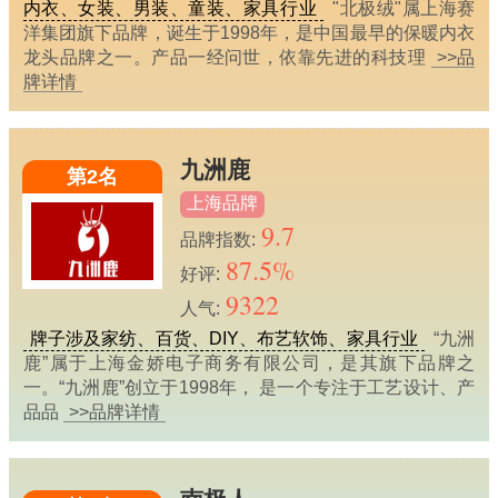
内衣、女装、男装、童装、家具行业
"北极绒"属上海赛
洋集团旗下品牌，诞生于1998年，是中国最早的保暖内衣
龙头品牌之一。产品一经问世，依靠先进的科技理
>>品
牌详情
九洲鹿
第2名
上海品牌
9.7
品牌指数:
87.5%
好评:
9322
人气:
牌子涉及家纺、百货、DIY、布艺软饰、家具行业
“九洲
鹿”属于上海金娇电子商务有限公司，是其旗下品牌之
一。“九洲鹿”创立于1998年， 是一个专注于工艺设计、产
品品
>>品牌详情