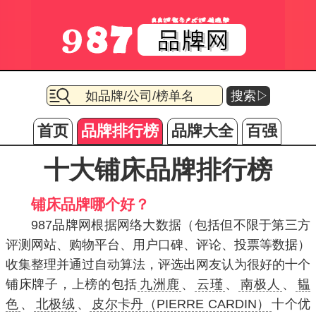
搜索▷
首页
品牌排行榜
品牌大全
百强
十大铺床品牌排行榜
铺床品牌哪个好？
987品牌网根据网络大数据（包括但不限于第三方
评测网站、购物平台、用户口碑、评论、投票等数据）
收集整理并通过自动算法，评选出网友认为很好的十个
铺床牌子，上榜的包括
九洲鹿
、
云瑾
、
南极人
、
韫
色
、
北极绒
、
皮尔卡丹（PIERRE CARDIN）
十个优