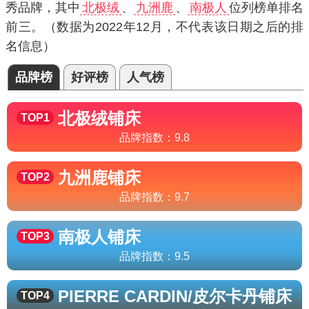
秀品牌，其中
北极绒
、
九洲鹿
、
南极人
位列榜单排名
前三。（数据为2022年12月，不代表该日期之后的排
名信息）
品牌榜
好评榜
人气榜
北极绒
铺床
TOP1
品牌指数：
9.8
九洲鹿
铺床
TOP2
品牌指数：
9.7
南极人
铺床
TOP3
品牌指数：
9.5
PIERRE CARDIN/皮尔卡丹
铺床
TOP4