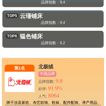
品牌指数：
9.4
云瑾
铺床
TOP5
品牌指数：
9.4
韫色
铺床
TOP6
品牌指数：
9.2
北极绒
第1名
中国品牌
9.8
品牌指数:
91.9%
好评:
8064
人气:
牌子涉及家纺、布艺软饰、鞋袜、配件配饰、孕产用品、