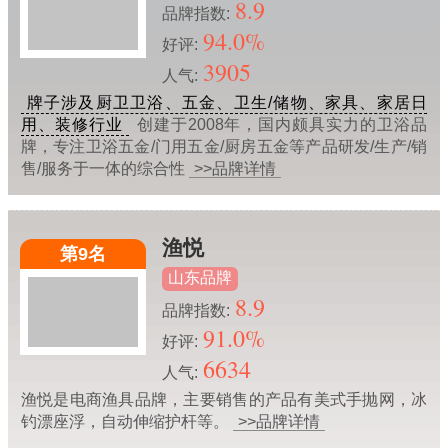
8.9
品牌指数:
94.0%
好评:
3905
人气:
牌子涉及厨卫卫浴、五金、卫生/储物、家具、家居日
用、装修行业
创建于2008年，国内颇具实力的卫浴品
牌，专注卫浴五金/门用五金/厨房五金等产品研发/生产/销
售/服务于一体的综合性
>>品牌详情
渔悦
第9名
山东品牌
8.9
品牌指数:
91.0%
好评:
6634
人气:
渔悦是电商渔具品牌，主要销售的产品有美式手抛网，冰
钓漂座浮，自动伸缩护杆等。
>>品牌详情