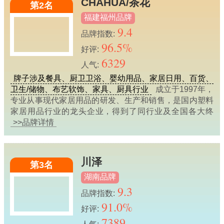
CHAHUA/茶花
第2名
福建福州品牌
9.4
品牌指数:
96.5%
好评:
6329
人气:
牌子涉及餐具、厨卫卫浴、婴幼用品、家居日用、百货、
卫生/储物、布艺软饰、家具、厨具行业
成立于1997年，
专业从事现代家居用品的研发、生产和销售，是国内塑料
家居用品行业的龙头企业，得到了同行业及全国各大终
>>品牌详情
川泽
第3名
湖南品牌
9.3
品牌指数:
91.0%
好评:
7389