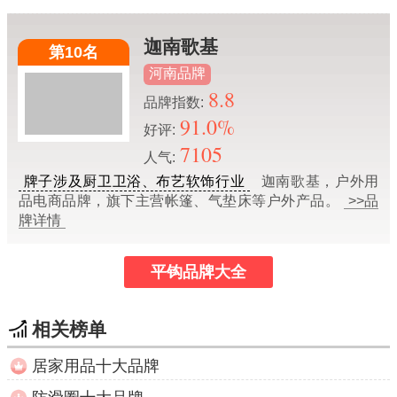
迦南歌基
第10名
河南品牌
8.8
品牌指数:
91.0%
好评:
7105
人气:
牌子涉及厨卫卫浴、布艺软饰行业
迦南歌基，户外用
品电商品牌，旗下主营帐篷、气垫床等户外产品。
>>品
牌详情
平钩品牌大全
相关榜单
居家用品十大品牌