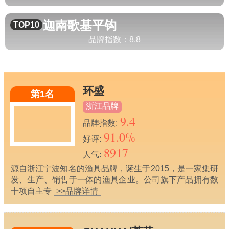
迦南歌基
平钩
TOP10
品牌指数：
8.8
环盛
第1名
浙江品牌
9.4
品牌指数:
91.0%
好评:
8917
人气:
源自浙江宁波知名的渔具品牌，诞生于2015，是一家集研
发、生产、销售于一体的渔具企业。公司旗下产品拥有数
十项自主专
>>品牌详情