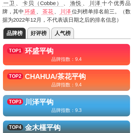
一卫
、
卡贝（Cobbe）
、
渔悦
、
川泽
十个优秀品
牌，其中
环盛
、
茶花
、
川泽
位列榜单排名前三。（数
据为2022年12月，不代表该日期之后的排名信息）
品牌榜
好评榜
人气榜
环盛
平钩
TOP1
品牌指数：
9.4
CHAHUA/茶花
平钩
TOP2
品牌指数：
9.4
川泽
平钩
TOP3
品牌指数：
9.3
金木槿
平钩
TOP4