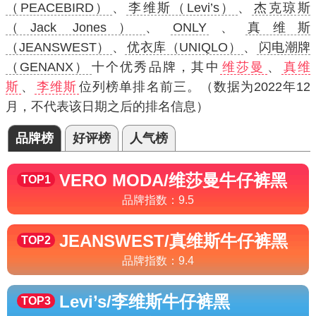
（PEACEBIRD）
、
李维斯（Levi’s）
、
杰克琼斯
（Jack Jones）
、
ONLY
、
真维斯
（JEANSWEST）
、
优衣库（UNIQLO）
、
闪电潮牌
（GENANX）
十个优秀品牌，其中
维莎曼
、
真维
斯
、
李维斯
位列榜单排名前三。（数据为2022年12
月，不代表该日期之后的排名信息）
品牌榜
好评榜
人气榜
VERO MODA/维莎曼
牛仔裤黑
TOP1
品牌指数：
9.5
JEANSWEST/真维斯
牛仔裤黑
TOP2
品牌指数：
9.4
Levi’s/李维斯
牛仔裤黑
TOP3