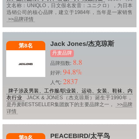
文名称：UNIQLO，日文假名发音：ユニクロ），为日本
迅销公司的核心品牌，建立于1984年，当年是一家销售
>>品牌详情
Jack Jones/杰克琼斯
第8名
丹麦品牌
8.8
品牌指数:
94.8%
好评:
2837
人气:
牌子涉及男装、工作服/职业装、运动、女装、鞋袜、内
衣行业
JACK & JONES（杰克琼斯）诞生于1990年，
是丹麦BESTSELLER集团旗下的主要品牌之一，
>>品牌
详情
PEACEBIRD/太平鸟
第9名