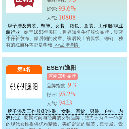
品牌指数:
93.6%
好评:
10808
人气:
牌子涉及男装、鞋袜、女装、箱包、童装、工作服/职业
装行业
始于1853年美国，世界知名牛仔服饰品牌，靛蓝
牛仔斜纹布、腰后侧的皮章、裤后袋上的弧线、铆钉、独
有的红旗标等都是李维
>>品牌详情
ESEY/逸阳
第4名
河南郑州品牌
9.3
品牌指数:
95.2%
好评:
9423
人气:
牌子涉及工作服/职业装、女装、百货、男装、户外、内
衣行业
凝聚时尚与经典的女裤品牌，致力于为25一45岁
的现代女性提供优雅精致、美好舒适的服装，集研发、设