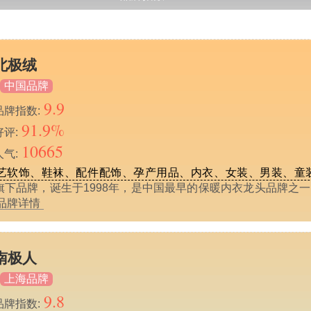
北极绒
中国品牌
9.9
品牌指数:
91.9%
好评:
10665
人气:
艺软饰、鞋袜、配件配饰、孕产用品、内衣、女装、男装、童
旗下品牌，诞生于1998年，是中国最早的保暖内衣龙头品牌之
>品牌详情
南极人
上海品牌
9.8
品牌指数: