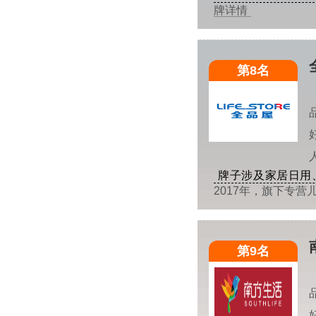
牌详情
第8名
牌子涉及家居日用
2017年，旗下专
第9名