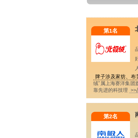
第1名
牌子涉及家纺、布
绒"属上海赛洋集团
靠先进的科技理
>
第2名