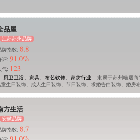
全品屋
江苏苏州品牌
8.8
品牌指数:
91.0%
好评:
123
人气:
、厨卫卫浴、家具、布艺软饰、家纺行业
隶属于苏州喵居商
营儿童生日装饰、成人生日装饰、节日装饰、求婚告白装饰、婚房
南方生活
安徽品牌
8.7
品牌指数:
91.0%
好评: