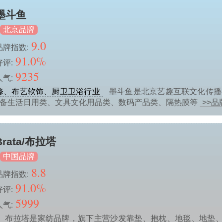
墨斗鱼
北京品牌
9.0
品牌指数:
91.0%
好评:
9235
人气:
修、布艺软饰、厨卫卫浴行业
墨斗鱼是北京艺趣互联文化传播
具备生活日用类、文具文化用品类、数码产品类、隔热膜等
>>
Brata/布拉塔
中国品牌
8.8
品牌指数:
91.0%
好评:
5999
人气:
布拉塔是家纺品牌，旗下主营沙发靠垫、抱枕、地毯、地垫