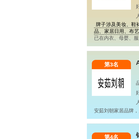
牌子涉及美妆、鞋
品、家居日用、布艺
已在内衣、母婴、
第3名
安茹刘朝家居品牌
第4名