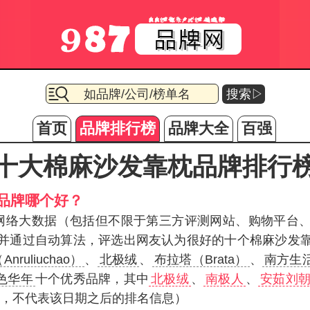
搜索▷
首页
品牌排行榜
品牌大全
百强
十大棉麻沙发靠枕品牌排行
品牌哪个好？
据网络大数据（包括但不限于第三方评测网站、购物平台
并通过自动算法，评选出网友认为很好的十个棉麻沙发
ruliuchao）
、
北极绒
、
布拉塔（Brata）
、
南方生
色华年
十个优秀品牌，其中
北极绒
、
南极人
、
安茹刘
2月，不代表该日期之后的排名信息）