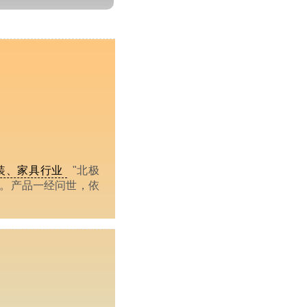
装、家具行业
"北极
一。产品一经问世，依