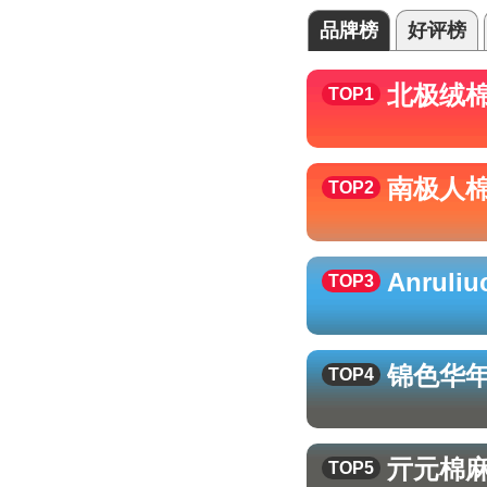
品牌榜
好评榜
北极绒
TOP1
南极人
TOP2
Anruli
TOP3
锦色华
TOP4
亓元
棉
TOP5