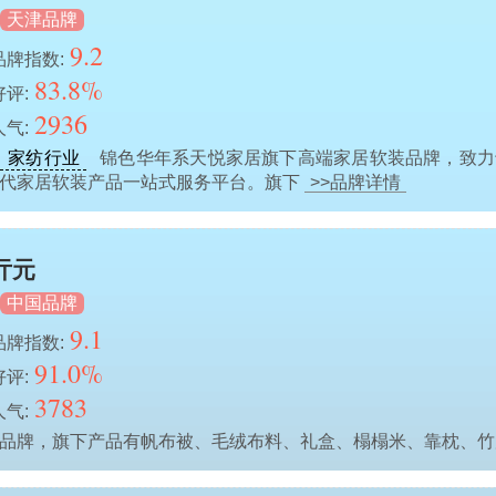
天津品牌
9.2
品牌指数:
83.8%
好评:
2936
人气:
、家纺行业
锦色华年系天悦家居旗下高端家居软装品牌，致力
现代家居软装产品一站式服务平台。旗下
>>品牌详情
亓元
中国品牌
9.1
品牌指数:
91.0%
好评:
3783
人气:
用品牌，旗下产品有帆布被、毛绒布料、礼盒、榻榻米、靠枕、