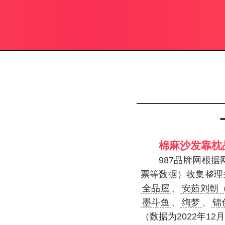
棉麻沙发靠枕
987品牌网根
票等数据）收集整理
全品屋
、
安茹刘朝（An
墨斗鱼
、
绚梦
、
锦
（数据为2022年1