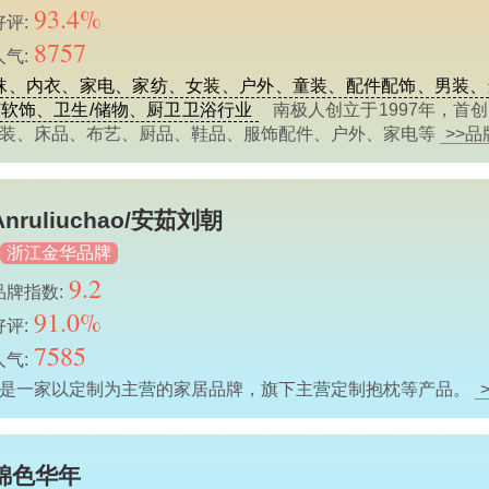
93.4%
好评:
8757
人气:
袜、内衣、家电、家纺、女装、户外、童装、配件配饰、男装、
软饰、卫生/储物、厨卫卫浴行业
南极人创立于1997年，首
服装、床品、布艺、厨品、鞋品、服饰配件、户外、家电等
>>
Anruliuchao/安茹刘朝
浙江金华品牌
9.2
品牌指数:
91.0%
好评:
7585
人气:
，是一家以定制为主营的家居品牌，旗下主营定制抱枕等产品。
锦色华年