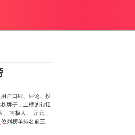
榜
、用户口碑、评论、投
靠枕牌子，上榜的包括
活
、
南极人
、
亓元
、
朝
位列榜单排名前三。