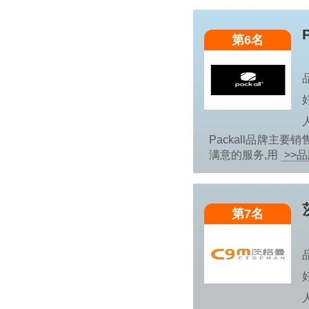
第6名
Packall品牌
满意的服务,用
>>
第7名