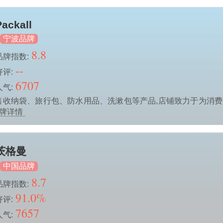
Packall
宁波品牌
8.8
品牌指数:
--
好评:
6707
人气:
主要销售收纳袋、旅行包、防水用品、洗漱包等产品,店铺致力于为消
品牌详情
茨格曼
中国品牌
8.7
品牌指数:
91.0%
好评:
7657
人气: