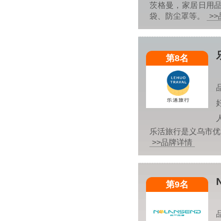
茨格曼，家居日用
袋、防尘罩等。
>
第8名
乐活旅行是义乌市优
>>品牌详情
第9名