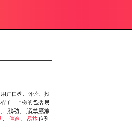
、用户口碑、评论、投
包牌子，上榜的包括
易
里
、
驰动
、
诺兰森迪
里
、
佳途
、
易旅
位列