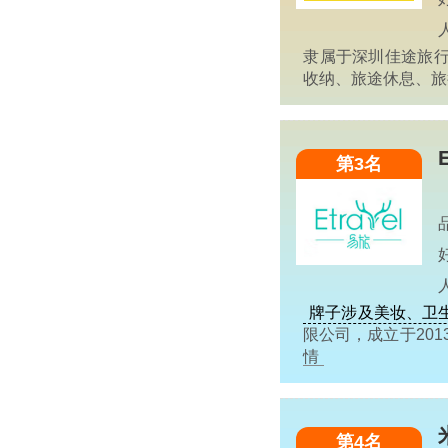
隶属于深圳佳途旅行
收纳、旅途休息、
第3名
牌子涉及美妆、卫
限公司，成立于20
情
第4名