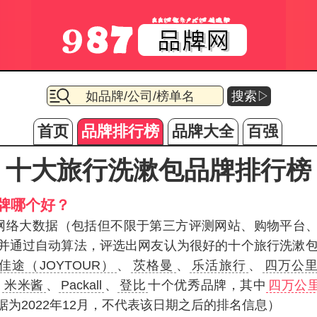
搜索▷
首页
品牌排行榜
品牌大全
百强
十大旅行洗漱包品牌排行榜
牌哪个好？
据网络大数据（包括但不限于第三方评测网站、购物平台
并通过自动算法，评选出网友认为很好的十个旅行洗漱
佳途（JOYTOUR）
、
茨格曼
、
乐活旅行
、
四万公
、
米米酱
、
Packall
、
登比
十个优秀品牌，其中
四万公
为2022年12月，不代表该日期之后的排名信息）