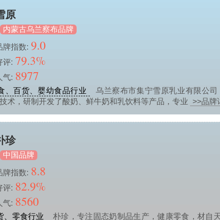
雪原
内蒙古乌兰察布品牌
9.0
品牌指数:
79.3%
好评:
8977
人气:
食、百货、婴幼食品行业
乌兰察布市集宁雪原乳业有限公司
酵技术，研制开发了酸奶、鲜牛奶和乳饮料等产品，专业
>>品牌
朴珍
中国品牌
8.8
品牌指数:
82.9%
好评:
8560
人气:
货、零食行业
朴珍，专注固态奶制品生产，健康零食，材自