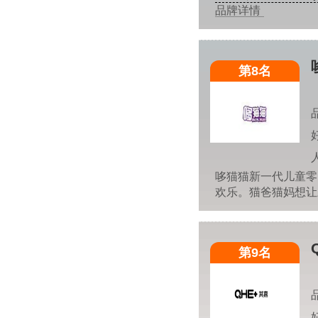
品牌详情
第8名
哆猫猫新一代儿童零
欢乐。猫爸猫妈想
第9名