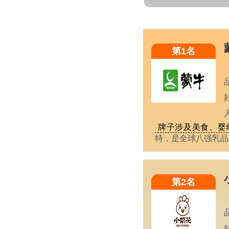
第1名
牌子涉及美食、婴
特，是全球八强乳
第2名