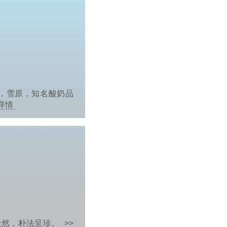
，雪原，知名酸奶品
详情
天然，朴法呈珍。
>>