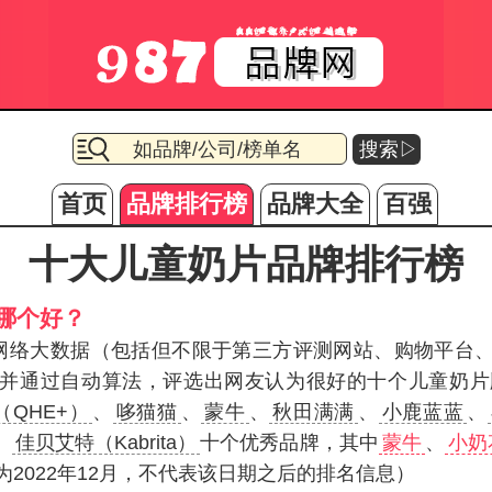
搜索▷
首页
品牌排行榜
品牌大全
百强
十大儿童奶片品牌排行榜
哪个好？
据网络大数据（包括但不限于第三方评测网站、购物平台
并通过自动算法，评选出网友认为很好的十个儿童奶片
（QHE+）
、
哆猫猫
、
蒙牛
、
秋田满满
、
小鹿蓝蓝
、
、
佳贝艾特（Kabrita）
十个优秀品牌，其中
蒙牛
、
小奶
2022年12月，不代表该日期之后的排名信息）