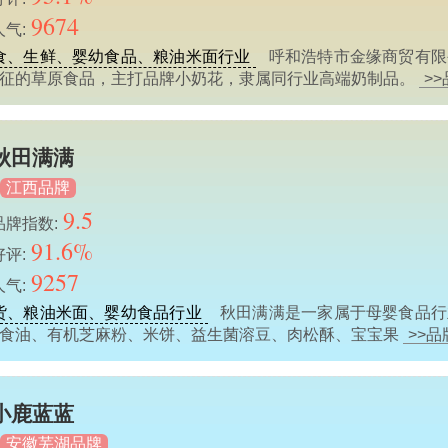
9674
人气:
食、生鲜、婴幼食品、粮油米面行业
呼和浩特市金缘商贸有限
特征的草原食品，主打品牌小奶花，隶属同行业高端奶制品。
>
秋田满满
江西品牌
9.5
品牌指数:
91.6%
好评:
9257
人气:
货、粮油米面、婴幼食品行业
秋田满满是一家属于母婴食品行
辅食油、有机芝麻粉、米饼、益生菌溶豆、肉松酥、宝宝果
>>
小鹿蓝蓝
安徽芜湖品牌