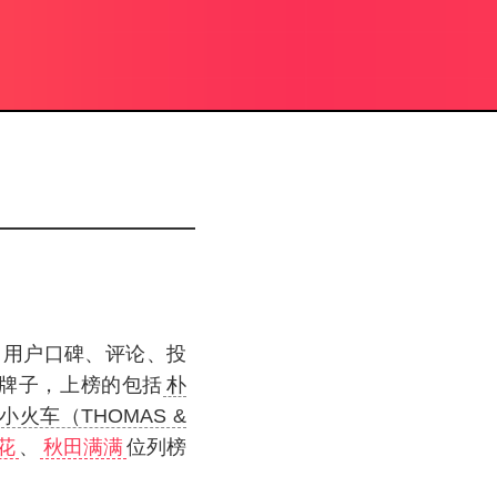
、用户口碑、评论、投
牌子，上榜的包括
朴
小火车（THOMAS &
花
、
秋田满满
位列榜