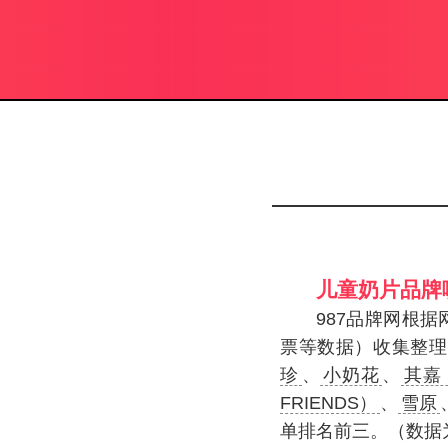
儿童奶片品牌
987品牌网根
票等数据）收集整理
珍
、
小奶花
、
其嘉
FRIENDS）
、
雪原
单排名前三。（数据为