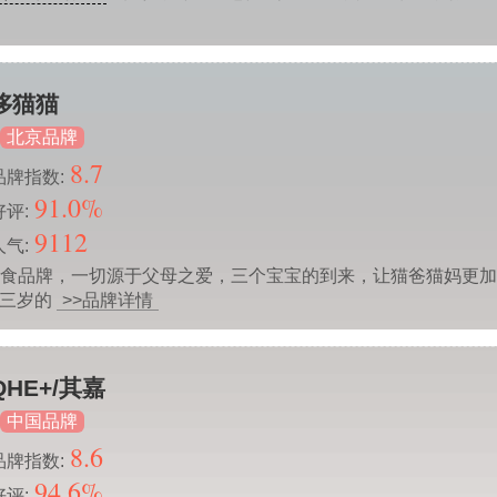
哆猫猫
北京品牌
8.7
品牌指数:
91.0%
好评:
9112
人气:
食品牌，一切源于父母之爱，三个宝宝的到来，让猫爸猫妈更
让三岁的
>>品牌详情
QHE+/其嘉
中国品牌
8.6
品牌指数:
94.6%
好评: