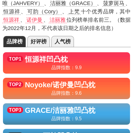
唯（JAHVERY）
、
洁丽雅（GRACE）
、
菠萝斑马
、
恒源祥
、
可韵（Cory）
、
上梵
十个优秀品牌，其中
恒源祥
、
诺伊曼
、
洁丽雅
位列榜单排名前三。（数据
为2022年12月，不代表该日期之后的排名信息）
品牌榜
好评榜
人气榜
恒源祥
凹凸枕
TOP1
品牌指数：
9.9
Noyoke/诺伊曼
凹凸枕
TOP2
品牌指数：
9.6
GRACE/洁丽雅
凹凸枕
TOP3
品牌指数：
9.5