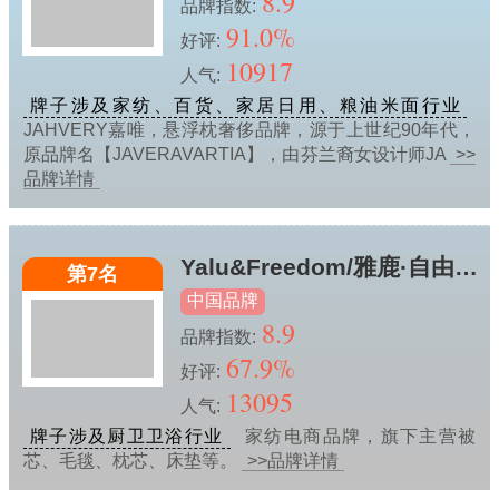
8.9
品牌指数:
91.0%
好评:
10917
人气:
牌子涉及家纺、百货、家居日用、粮油米面行业
JAHVERY嘉唯，悬浮枕奢侈品牌，源于上世纪90年代，
原品牌名【JAVERAVARTIA】，由芬兰裔女设计师JA
>>
品牌详情
Yalu&Freedom/雅鹿·自由自在
第7名
中国品牌
8.9
品牌指数:
67.9%
好评:
13095
人气:
牌子涉及厨卫卫浴行业
家纺电商品牌，旗下主营被
芯、毛毯、枕芯、床垫等。
>>品牌详情