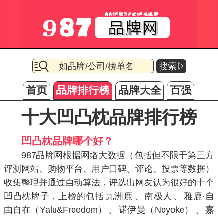
搜索▷
首页
品牌排行榜
品牌大全
百强
十大凹凸枕品牌排行榜
凹凸枕品牌哪个好？
987品牌网根据网络大数据（包括但不限于第三方
评测网站、购物平台、用户口碑、评论、投票等数据）
收集整理并通过自动算法，评选出网友认为很好的十个
凹凸枕牌子，上榜的包括
九洲鹿
、
南极人
、
雅鹿·自
由自在（Yalu&Freedom）
、
诺伊曼（Noyoke）
、
嘉