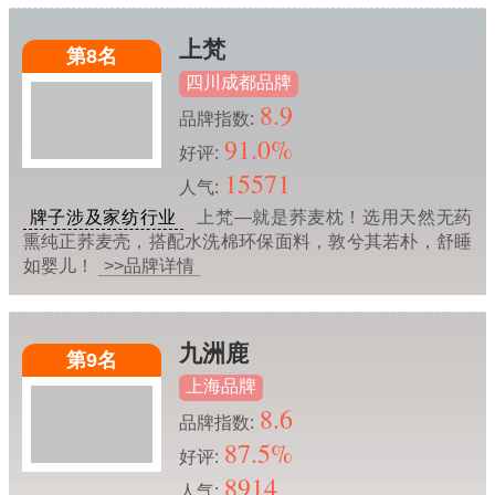
上梵
第8名
四川成都品牌
8.9
品牌指数:
91.0%
好评:
15571
人气:
牌子涉及家纺行业
上梵—就是荞麦枕！选用天然无药
熏纯正荞麦壳，搭配水洗棉环保面料，敦兮其若朴，舒睡
如婴儿！
>>品牌详情
九洲鹿
第9名
上海品牌
8.6
品牌指数:
87.5%
好评:
8914
人气: