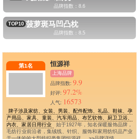
品牌指数：
8.6
菠萝斑马
凹凸枕
TOP10
品牌指数：
8.5
恒源祥
第1名
上海品牌
9.9
品牌指数:
97.2%
好评:
16573
人气:
牌子涉及家纺、女装、男装、配件配饰、礼品、鞋袜、孕
产用品、家具、童装、汽车用品、布艺软饰、厨卫卫浴、
内衣、家居日用行业
始于1927年，知名保暖服饰品牌，
毛纺行业前沿者，集绒线、针织、服饰和家用纺织品产业
于一体的的大型纺织类集团恒源祥，
>>品牌详情