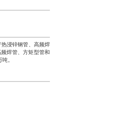
产热浸锌钢管、高频焊
高频焊管、方矩型管和
万吨。