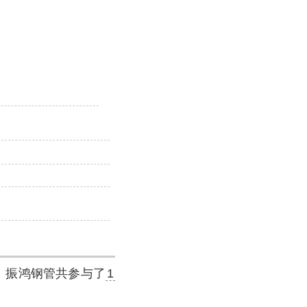
。振鸿钢管共参与了
1