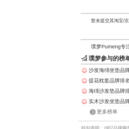
暂未提交其淘宝/
璞梦Pumeng
璞梦参与的榜
沙发海绵坐垫品
提花枕套品牌排
海绵沙发垫品牌
实木沙发坐垫品
更多榜单
特别声明：
i987品牌