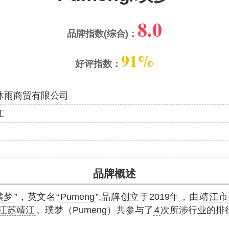
8.0
品牌指数(综合)：
91%
好评指数：
沐雨商贸有限公司
江
品牌概述
璞梦
”，英文名“
Pumeng
”,品牌创立于2019年，由
靖江市
江苏靖江
。璞梦（Pumeng）共参与了
4
次所涉行业的排