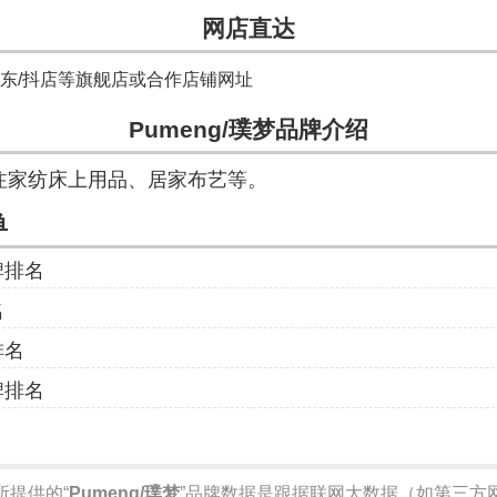
网店直达
京东/抖店等旗舰店或合作店铺网址
Pumeng/璞梦品牌介绍
专注家纺床上用品、居家布艺等。
单
牌排名
名
排名
牌排名
网所提供的“
Pumeng/璞梦
”品牌数据是跟据联网大数据（如第三方